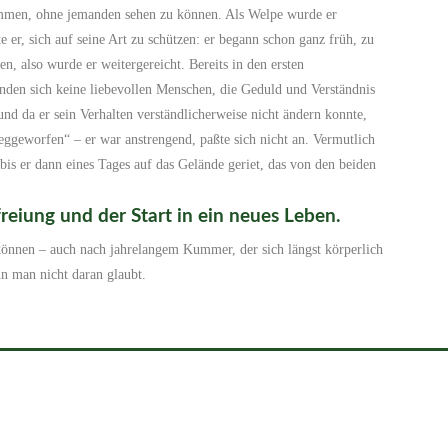
immen, ohne jemanden sehen zu können. Als Welpe wurde er
er, sich auf seine Art zu schützen: er begann schon ganz früh, zu
n, also wurde er weitergereicht. Bereits in den ersten
nden sich keine liebevollen Menschen, die Geduld und Verständnis
und da er sein Verhalten verständlicherweise nicht ändern konnte,
eggeworfen“ – er war anstrengend, paßte sich nicht an. Vermutlich
 bis er dann eines Tages auf das Gelände geriet, das von den beiden
eiung und der Start in ein neues Leben.
 können – auch nach jahrelangem Kummer, der sich längst körperlich
n man nicht daran glaubt.
Impressum
Kontakt
aktiker Gütersloh . All rights reserved.
Powered by
WordPress
&
De