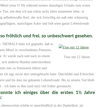
s Mittel (eine D 30) während meines damaligen Urlaubs zum ersten
ses Tier, mit dem ich nun schon sechs Jahre zusammen lebte, in
ig selbstbewußte Kerl, der sich freiwillig nie naß oder schmutzig
mgepflügten, matschigen Acker und ließ seine ganze Lebensfreude
 so fröhlich und frei, so unbeschwert gesehen.
os. NIEMALS hätte ich geglaubt, daß so
esem Mittel in verschiedenen Potenzen.
rte. Er wurde nach und nach zu einem
Tino mit 12 Jahren
e, sich anderen Hunden unterzuordnen.
nnte nun zu Seminaren fahren und
en ich tags zuvor dort untergebracht hatte. Durchfälle und Erbrechen
sive und bis dato nie gekannte Lebensfreude. Bis zu seinem Tod blieb
rl – ich hätte es ihm (und mir) viel früher gewünscht.
onnte ich einiges über die ersten 1½ Jahre
:
Lebenswochen erlebte er ausschließlich in der Dunkelheit, im