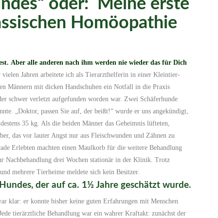
undes“ oder: Meine erste
lassischen Homöopathie
st.
Aber alle anderen nach ihm werden nie wieder das für Dich
vielen Jahren arbeitete ich als Tierarzthelferin in einer Kleintier-
hen Männern mit dicken Handschuhen ein Notfall in die Praxis
 der schwer verletzt aufgefunden worden war. Zwei Schäferhunde
nnte. „Doktor, passen Sie auf, der beißt!“ wurde er uns angekündigt,
destens 35 kg. Als die beiden Männer das Geheimnis lüfteten,
ber, das vor lauter Angst nur aus Fleischwunden und Zähnen zu
rade Erlebten machten einen Maulkorb für die weitere Behandlung
ur Nachbehandlung drei Wochen stationär in der Klinik. Trotz
und mehrere Tierheime meldete sich kein Besitzer.
Hundes, der auf ca. 1½ Jahre geschätzt wurde.
ar klar: er konnte bisher keine guten Erfahrungen mit Menschen
Jede tierärztliche Behandlung war ein wahrer Kraftakt: zunächst der