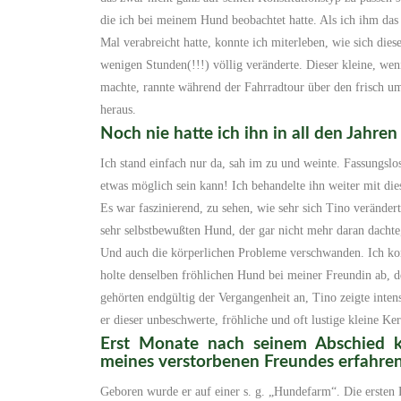
die ich bei meinem Hund beobachtet hatte. Als ich ihm da
Mal verabreicht hatte, konnte ich miterleben, wie sich die
wenigen Stunden(!!!) völlig veränderte. Dieser kleine, wen
machte, rannte während der Fahrradtour über den frisch u
heraus.
Noch nie hatte ich ihn in all den Jahren
Ich stand einfach nur da, sah im zu und weinte. Fassungsl
etwas möglich sein kann! Ich behandelte ihn weiter mit di
Es war faszinierend, zu sehen, wie sehr sich Tino verände
sehr selbstbewußten Hund, der gar nicht mehr daran dacht
Und auch die körperlichen Probleme verschwanden. Ich ko
holte denselben fröhlichen Hund bei meiner Freundin ab, d
gehörten endgültig der Vergangenheit an, Tino zeigte inten
er dieser unbeschwerte, fröhliche und oft lustige kleine Ke
Erst Monate nach seinem Abschied k
meines verstorbenen Freundes erfahren
Geboren wurde er auf einer s. g. „Hundefarm“. Die ersten 