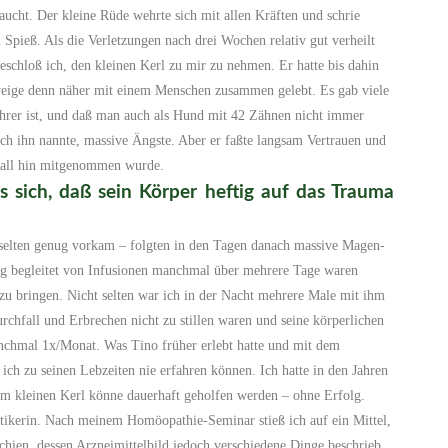
ucht. Der kleine Rüde wehrte sich mit allen Kräften und schrie
pieß. Als die Verletzungen nach drei Wochen relativ gut verheilt
eschloß ich, den kleinen Kerl zu mir zu nehmen. Er hatte bis dahin
eige denn näher mit einem Menschen zusammen gelebt. Es gab viele
führer ist, und daß man auch als Hund mit 42 Zähnen nicht immer
ich ihn nannte, massive Ängste. Aber er faßte langsam Vertrauen und
überall hin mitgenommen wurde.
s sich, daß sein Körper heftig auf das Trauma
 selten genug vorkam – folgten in den Tagen danach massive Magen-
 begleitet von Infusionen manchmal über mehrere Tage waren
zu bringen. Nicht selten war ich in der Nacht mehrere Male mit ihm
rchfall und Erbrechen nicht zu stillen waren und seine körperlichen
anchmal 1x/Monat. Was Tino früher erlebt hatte und mit dem
ich zu seinen Lebzeiten nie erfahren können. Ich hatte in den Jahren
em kleinen Kerl könne dauerhaft geholfen werden – ohne Erfolg.
tikerin. Nach meinem Homöopathie-Seminar stieß ich auf ein Mittel,
schien, dessen Arzneimittelbild jedoch verschiedene Dinge beschrieb,