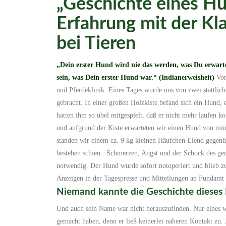
„Geschichte eines H
Erfahrung mit der K
bei Tieren
„Dein erster Hund wird nie das werden, was Du erwarte
sein,
was Dein erster Hund war.“
(Indianerweisheit)
Vor 
und Pferdeklinik. Eines Tages wurde uns von zwei stattlic
gebracht. In einer großen Holzkiste befand sich ein Hund,
hatten ihm so übel mitgespielt, daß er nicht mehr laufen ko
und aufgrund der Kiste erwarteten wir einen Hund von min
standen wir einem ca. 9 kg kleinen Häufchen Elend gegenü
bestehen schien. Schmerzen, Angst und der Schock des ge
notwendig. Der Hund wurde sofort notoperiert und blieb z
Anzeigen in der Tagespresse und Mitteilungen an Fundamt 
Niemand kannte die Geschichte dieses 
Und auch sein Name war nicht herauszufinden. Nur eines w
gemacht haben, denn er ließ keinerlei näheren Kontakt zu. 