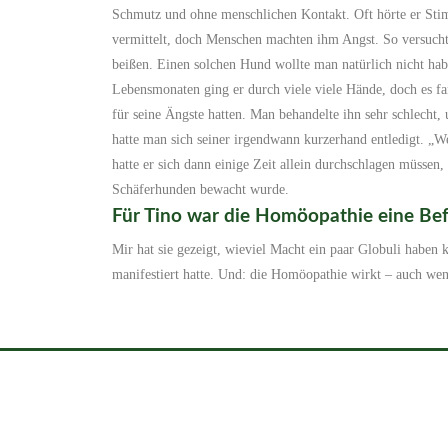
Schmutz und ohne menschlichen Kontakt. Oft hörte er St
vermittelt, doch Menschen machten ihm Angst. So versuchte 
beißen. Einen solchen Hund wollte man natürlich nicht habe
Lebensmonaten ging er durch viele viele Hände, doch es fa
für seine Ängste hatten. Man behandelte ihn sehr schlecht, 
hatte man sich seiner irgendwann kurzerhand entledigt. „W
hatte er sich dann einige Zeit allein durchschlagen müssen,
Schäferhunden bewacht wurde.
Für Tino war die Homöopathie eine Befr
Mir hat sie gezeigt, wieviel Macht ein paar Globuli haben
manifestiert hatte. Und: die Homöopathie wirkt – auch wen
Copyright ©2026 Tierheilpr