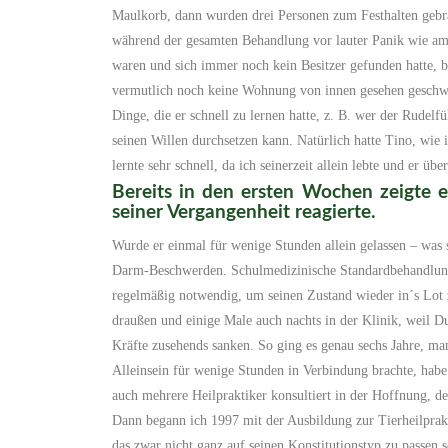
Maulkorb, dann wurden drei Personen zum Festhalten gebra
während der gesamten Behandlung vor lauter Panik wie am S
waren und sich immer noch kein Besitzer gefunden hatte, b
vermutlich noch keine Wohnung von innen gesehen geschw
Dinge, die er schnell zu lernen hatte, z. B. wer der Rudel
seinen Willen durchsetzen kann. Natürlich hatte Tino, wie 
lernte sehr schnell, da ich seinerzeit allein lebte und er 
Bereits in den ersten Wochen zeigte e
seiner Vergangenheit reagierte.
Wurde er einmal für wenige Stunden allein gelassen – was
Darm-Beschwerden. Schulmedizinische Standardbehandlung
regelmäßig notwendig, um seinen Zustand wieder in´s Lot 
draußen und einige Male auch nachts in der Klinik, weil Du
Kräfte zusehends sanken. So ging es genau sechs Jahre, m
Alleinsein für wenige Stunden in Verbindung brachte, habe 
auch mehrere Heilpraktiker konsultiert in der Hoffnung, d
Dann begann ich 1997 mit der Ausbildung zur Tierheilprak
das zwar nicht ganz auf seinen Konstitutionstyp zu passen 